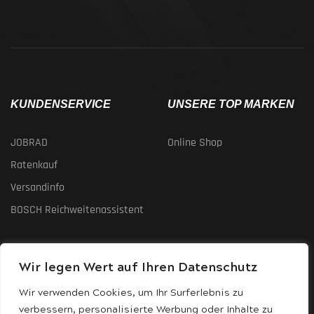
KUNDENSERVICE
UNSERE TOP MARKEN
JOBRAD
Online Shop
Ratenkauf
Versandinfo
BOSCH Reichweitenassistent
RECHTLICHES
ÜBER UNS
Wir legen Wert auf Ihren Datenschutz
Datenschutz
Verleih
Wir verwenden Cookies, um Ihr Surferlebnis zu
verbessern, personalisierte Werbung oder Inhalte zu
Impressum
Leasing