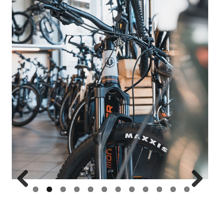
Prev
Next
ious