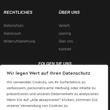
RECHTLICHES
ÜBER UNS
Datenschutz
Verleih
Impressum
Leasing
Widerrufsbelehrung
Über Uns
Kontakt
FOLGEN SIE UNS
Wir legen Wert auf Ihren Datenschutz
Wir verwenden Cookies, um Ihr Surferlebnis zu
verbessern, personalisierte Werbung oder Inhalte zu
präsentieren und unseren Datenverkehr zu analysieren.
Wenn Sie auf „Alle akzeptieren“ klicken, stimmen Sie
VERFÜGBARE ZAHLUNGSMETHODEN
unserer Verwendung von Cookies zu.