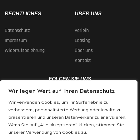
RECHTLICHES
ÜBER UNS
Datenschutz
Verleih
Impressum
Leasing
Widerrufsbelehrung
Über Uns
Kontakt
FOLGEN SIE UNS
Wir legen Wert auf Ihren Datenschutz
Wir verwenden Cookies, um Ihr Surferlebnis zu
verbessern, personalisierte Werbung oder Inhalte zu
präsentieren und unseren Datenverkehr zu analysieren.
Wenn Sie auf „Alle akzeptieren“ klicken, stimmen Sie
VERFÜGBARE ZAHLUNGSMETHODEN
unserer Verwendung von Cookies zu.