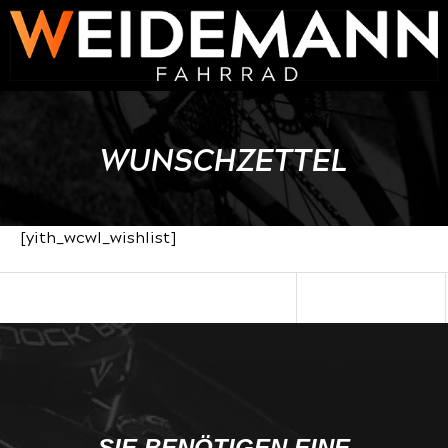
WUNSCHZETTEL
[yith_wcwl_wishlist]
SIE BENÖTIGEN EINE