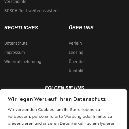
Versandinfo
BOSCH Reichweitenassistent
RECHTLICHES
ÜBER UNS
Datenschutz
Verleih
Impressum
Leasing
Widerrufsbelehrung
Über Uns
Kontakt
FOLGEN SIE UNS
Wir legen Wert auf Ihren Datenschutz
Wir verwenden Cookies, um Ihr Surferlebnis zu
verbessern, personalisierte Werbung oder Inhalte zu
präsentieren und unseren Datenverkehr zu analysieren.