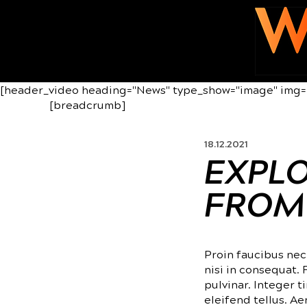
[header_video heading="News" type_show="image" img=
[breadcrumb]
18.12.2021
EXPLO
FROM
Proin faucibus nec
nisi in consequat.
pulvinar. Integer 
eleifend tellus. Ae