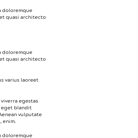
um doloremque
et quasi architecto
um doloremque
et quasi architecto
us varius laoreet
 viverra egestas
 eget blandit
 Aenean vulputate
, enim.
um doloremque