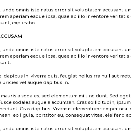
s, unde omnis iste natus error sit voluptatem accusanti
rem aperiam eaque ipsa, quae ab illo inventore veritatis 
sunt, explicabo.
 ACCUSAM
s, unde omnis iste natus error sit voluptatem accusanti
rem aperiam eaque ipsa, quae ab illo inventore veritatis 
sunt.
 dapibus in, viverra quis, feugiat hellus rra null aut met
 uricies vel augue dapibus in.
 mauris a sodales, sed elementum mi tincidunt. Sed eget
 Fusce sodales augue a accumsan. Cras sollicitudin, ipsum
tincidunt. Cras dapibus. Vivamus elementum semper nisi.
nean leo ligula, porttitor eu, consequat vitae, eleifend ac
s, unde omnis iste natus error sit voluptatem accusanti